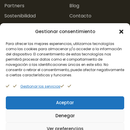
Partners
Blog
Sostenibilidad
Contacto
Experiencias
Gestionar consentimiento
Aviso Legal
Para ofrecer las mejores experiencias, utilizamos tecnologías
como las cookies para almacenar y/o acceder a la información
del dispositivo. El consentimiento de estas tecnologías nos
Política de Privacidad
Política de Cookies
permitirá procesar datos como el comportamiento de
navegación o las identificaciones únicas en este sitio. No
consentir o retirar el consentimiento, puede afectar negativamente
a ciertas características y funciones.
+34 662 409 571
Gestionar los servicios
Aceptar
Denegar
Copyright © 2026.
SBC International Services
. Todos los
derechos reservados. Página web creada y diseñada
Ver preferencias