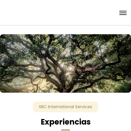
SBC International Services
Experiencias