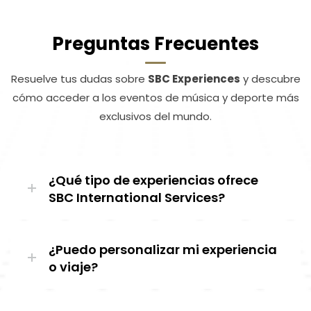
Preguntas Frecuentes
Resuelve tus dudas sobre
SBC Experiences
y descubre
cómo acceder a los eventos de música y deporte más
exclusivos del mundo.
¿Qué tipo de experiencias ofrece
SBC International Services?
¿Puedo personalizar mi experiencia
o viaje?