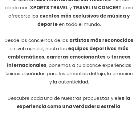
aliado con
XPORTS TRAVEL
y
TRAVEL IN CONCERT
para
ofrecerte los
eventos más exclusivos de música y
deporte
en todo el mundo.
Desde los conciertos de los
artistas más reconocidos
a nivel mundial, hasta los
equipos deportivos más
emblemáticos
,
carreras emocionantes
o
torneos
internacionales
, ponemos a tu alcance experiencias
únicas diseñadas para los amantes del lujo, la emoción
y la autenticidad.
Descubre cada una de nuestras propuestas y
vive la
experiencia como una verdadera estrella
.