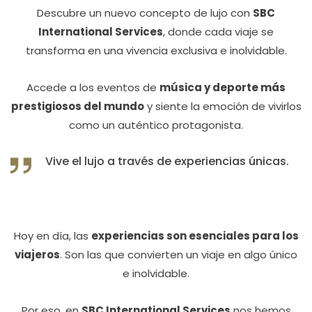
Descubre un nuevo concepto de lujo con
SBC
International Services
, donde cada viaje se
transforma en una vivencia exclusiva e inolvidable.
Accede a los eventos de
música y deporte más
prestigiosos del mundo
y siente la emoción de vivirlos
como un auténtico protagonista.
Vive el lujo a través de experiencias únicas.
Hoy en día, las
experiencias son esenciales para los
viajeros
. Son las que convierten un viaje en algo único
e inolvidable.
Por eso, en
SBC International Services
nos hemos