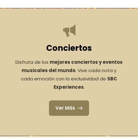
Conciertos
Disfruta de los
mejores conciertos y eventos
musicales del mundo
. Vive cada nota y
cada emoción con la exclusividad de
SBC
Experiences
.
Ver Más