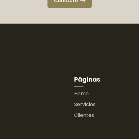
Contacto
Páginas
Home
Servicios
Clientes
.
.