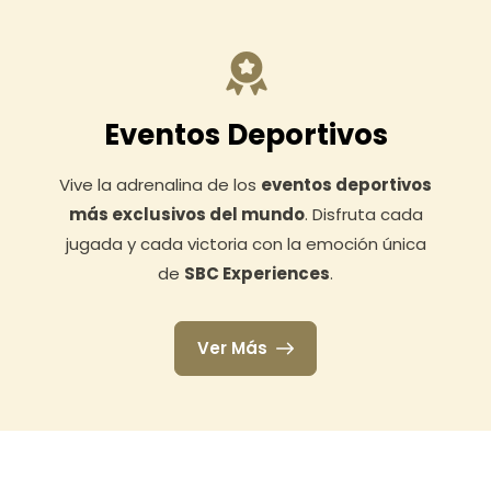
Eventos Deportivos
Vive la adrenalina de los
eventos deportivos
más exclusivos del mundo
. Disfruta cada
jugada y cada victoria con la emoción única
de
SBC Experiences
.
Ver Más