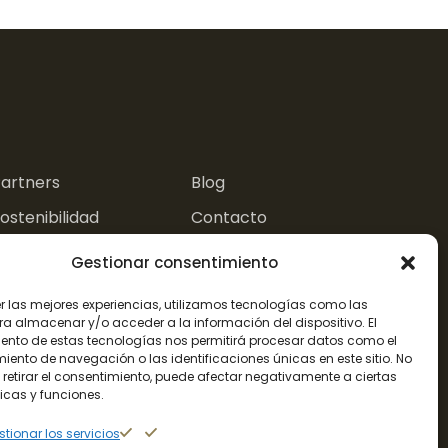
.
artners
Blog
ostenibilidad
Contacto
xperiencias
Gestionar consentimiento
er las mejores experiencias, utilizamos tecnologías como las
olítica de Privacidad
Política de Cookies
ra almacenar y/o acceder a la información del dispositivo. El
ento de estas tecnologías nos permitirá procesar datos como el
ento de navegación o las identificaciones únicas en este sitio. No
 retirar el consentimiento, puede afectar negativamente a ciertas
icas y funciones.
tionar los servicios