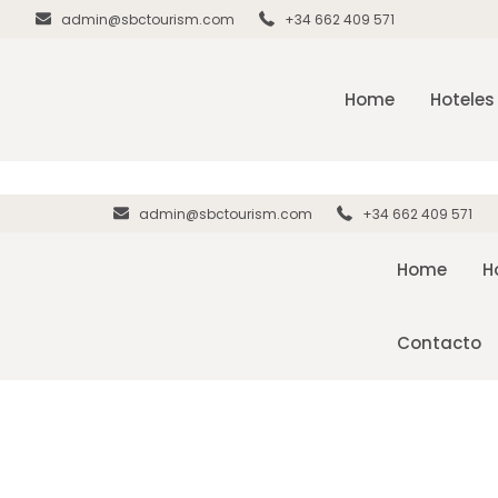
admin@sbctourism.com
+34 662 409 571
Home
Hoteles
admin@sbctourism.com
+34 662 409 571
Home
H
Contacto