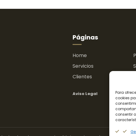
Páginas
.
Home
P
Servicios
S
Clientes
E
Para ofrec
Aviso Legal
P
cookies pa
consentimi
comportami
consentir o
característ
Ges