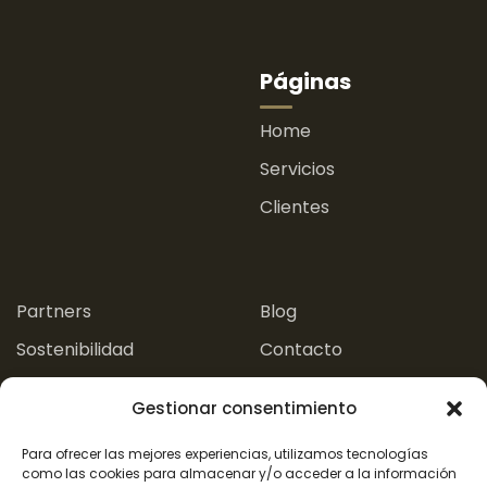
Páginas
Home
Servicios
Clientes
.
.
Partners
Blog
Sostenibilidad
Contacto
Experiencias
Gestionar consentimiento
Aviso Legal
Para ofrecer las mejores experiencias, utilizamos tecnologías
como las cookies para almacenar y/o acceder a la información