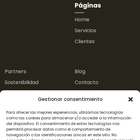
Páginas
Home
Servicios
Clientes
.
.
Partners
Blog
Sostenibilidad
Contacto
Experiencias
Gestionar consentimiento
Aviso Legal
Para ofrecer las mejores experiencias, utilizamos tecnologías
como las cookies para almacenar y/o acceder a la información
del dispositivo. El consentimiento de estas tecnologías nos
Política de Privacidad
Política de Cookies
permitirá procesar datos como el comportamiento de
navegación o las identificaciones únicas en este sitio. No