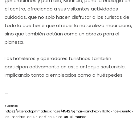
generaciones y para ello, Mauricio, pone la ecología en
el centro, ofreciendo a sus visitantes actividades
cuidadas, que no solo hacen disfrutar a los turistas de
todo lo que tiene que ofrecer la naturaleza mauriciana,
sino que también actúan como un abrazo para el
planeta.
Los hoteleros y operadores turísticos también
participan activamente en este enfoque sostenible,
implicando tanto a empleados como a huéspedes.
_
Fuente:
https://elperiodigolf.madridiario.es/454275/mar-sanchez-villalta-nos-cuenta-
las-bondaes-de-un-destino-unico-en-el-mundo