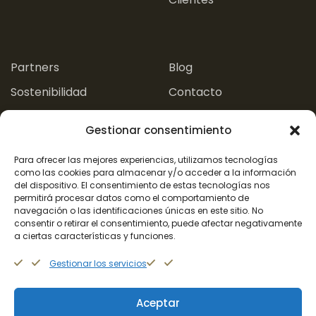
.
.
Partners
Blog
Sostenibilidad
Contacto
Experiencias
Gestionar consentimiento
Aviso Legal
Para ofrecer las mejores experiencias, utilizamos tecnologías
como las cookies para almacenar y/o acceder a la información
del dispositivo. El consentimiento de estas tecnologías nos
Política de Privacidad
Política de Cookies
permitirá procesar datos como el comportamiento de
navegación o las identificaciones únicas en este sitio. No
consentir o retirar el consentimiento, puede afectar negativamente
a ciertas características y funciones.
+34 662 409 571
Gestionar los servicios
Aceptar