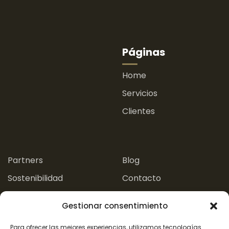
Páginas
Home
Servicios
Clientes
.
.
Partners
Blog
Sostenibilidad
Contacto
Experiencias
Gestionar consentimiento
Aviso Legal
Para ofrecer las mejores experiencias, utilizamos tecnologías