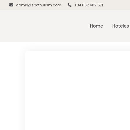
admin@sbctourism.com
+34 662 409 571
Home
Hoteles