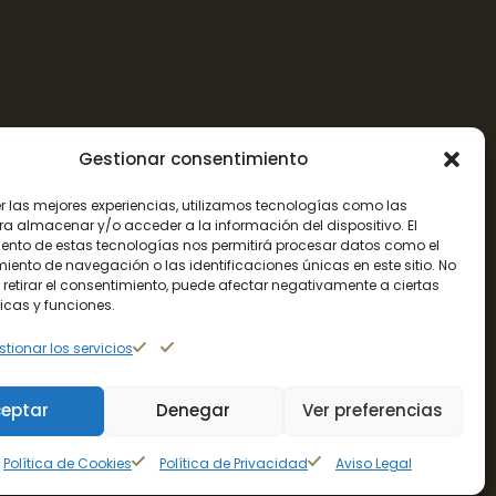
.
artners
Blog
Gestionar consentimiento
ostenibilidad
Contacto
er las mejores experiencias, utilizamos tecnologías como las
xperiencias
ra almacenar y/o acceder a la información del dispositivo. El
ento de estas tecnologías nos permitirá procesar datos como el
ento de navegación o las identificaciones únicas en este sitio. No
olítica de Privacidad
Política de Cookies
 retirar el consentimiento, puede afectar negativamente a ciertas
icas y funciones.
tionar los servicios
eptar
Denegar
Ver preferencias
r
Iconify Branding
.
Política de Cookies
Política de Privacidad
Aviso Legal