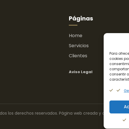
Páginas
.
Home
P
Servicios
S
Para ofrec
Clientes
E
cookies pa
consentimi
comportami
Aviso Legal
P
consentir o
característ
Ges
Ac
odos los derechos reservados. Página web creada y diseñada po