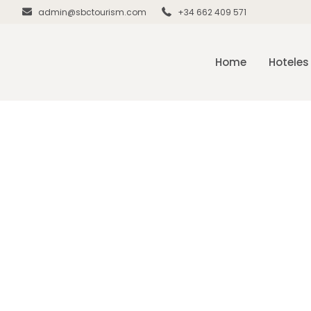
admin@sbctourism.com
+34 662 409 571
Home
Hoteles