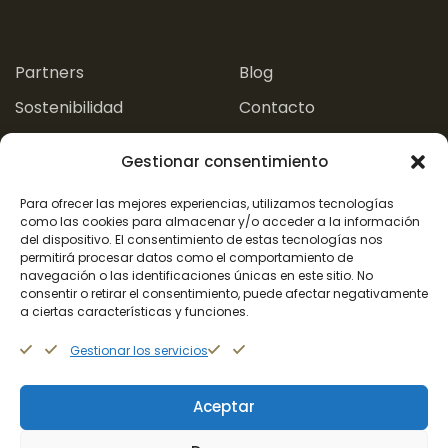
.
.
Partners
Blog
Sostenibilidad
Contacto
Experiencias
Gestionar consentimiento
Aviso Legal
Para ofrecer las mejores experiencias, utilizamos tecnologías
como las cookies para almacenar y/o acceder a la información
del dispositivo. El consentimiento de estas tecnologías nos
Política de Privacidad
Política de Cookies
permitirá procesar datos como el comportamiento de
navegación o las identificaciones únicas en este sitio. No
consentir o retirar el consentimiento, puede afectar negativamente
a ciertas características y funciones.
+34 662 409 571
Gestionar los servicios
Aceptar