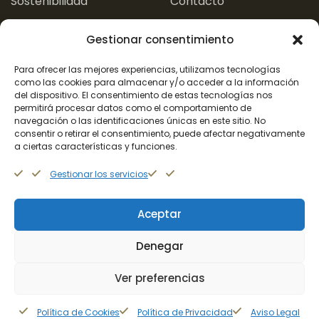
Sostenibilidad
Contacto
Experiencias
Gestionar consentimiento
Aviso Legal
Para ofrecer las mejores experiencias, utilizamos tecnologías
como las cookies para almacenar y/o acceder a la información
del dispositivo. El consentimiento de estas tecnologías nos
Política de Privacidad
Política de Cookies
permitirá procesar datos como el comportamiento de
navegación o las identificaciones únicas en este sitio. No
consentir o retirar el consentimiento, puede afectar negativamente
a ciertas características y funciones.
+34 662 409 571
Gestionar los servicios
Aceptar
Denegar
Copyright © 2026.
SBC International Services
. Todos los
derechos reservados. Página web creada y diseñada
Ver preferencias
por
Iconify Branding
.
Política de Cookies
Política de Privacidad
Aviso Legal