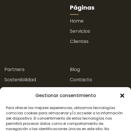
Páginas
Home
Servicios
Clientes
.
.
Partners
Blog
Sostenibilidad
Contacto
Experiencias
Gestionar consentimiento
Aviso Legal
Para ofrecer las mejores experiencias, utilizamos tecnologías
como las cookies para almacenar y/o acceder a la información
del dispositivo. El consentimiento de estas tecnologías nos
Política de Privacidad
Política de Cookies
permitirá procesar datos como el comportamiento de
navegación o las identificaciones únicas en este sitio. No